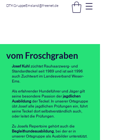
DTKGruppeEmsland@freenet.de
DTK Gruppe Nordhorn -
Emsland e.V.
vom Froschgraben
Josef Kuhl
züchtet Rauhaarzwerg- und
Standardteckel seit 1989 und ist seit 1996
auch Zuchtwart im Landesverband Weser-
Ems.
Als erfahrender Hundeführer und Jäger gilt
seine besondere Passion der
jagdlichen
Ausbildung
der Teckel. In unserer Ortsgruppe
übt Josef alle jagdlichen Prüfungen ein, führt
seine Teckel dort selbstverständlich auch,
oder leitet die Prüfungen.
Zu Josefs Repertoire gehört auch die
Begleithundeausbildung
, bei der er in
unserer Ortsgruppe als Ausbilder unterstützt.