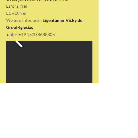
Lafora: frei
ECVO: frei
Weitere Infos beim
Eigentümer Vicky de
Groot-Iglesias
unter
+49 1520 8688805
.
DTK Gruppe Nordhorn - Emsland
e.V.