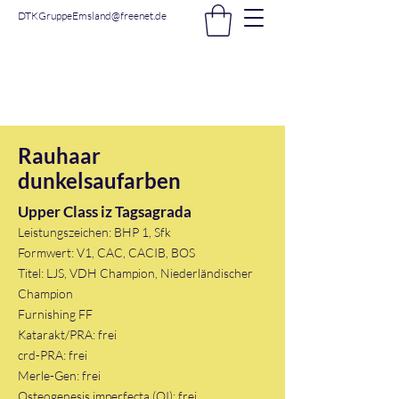
DTKGruppeEmsland@freenet.de
DTK Gruppe Nordhorn -
Emsland e.V.
Rauhaar
dunkelsaufarben
Upper Class iz Tagsagrada
Leistungszeichen: BHP 1, Sfk
Formwert:
V1, CAC, CACIB, BOS
Titel: LJS, VDH Champion, Niederländischer
Champion
Furnishing FF
Katarakt/PRA: frei
crd-PRA: frei
Merle-Gen: frei
Osteogenesis imperfecta (OI): frei