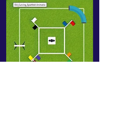
Ralley Obedience und Curving
Ralley Obedience
ist eine
Hundesportart, bei der Mensch und
Hund gemeinsam einen Parcours aus
Gehorsamsübungen möglichst schnell
und präzise absolvieren. Im Vordergrund
stehen Spaß, partnerschaftliche