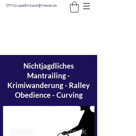
DTKGruppeEmsland@freenet.de
DTK Gruppe Nordhorn -
Emsland e.V.
Nichtjagdliches
Mantrailing -
Krimiwanderung - Ralley
Obedience - Curving