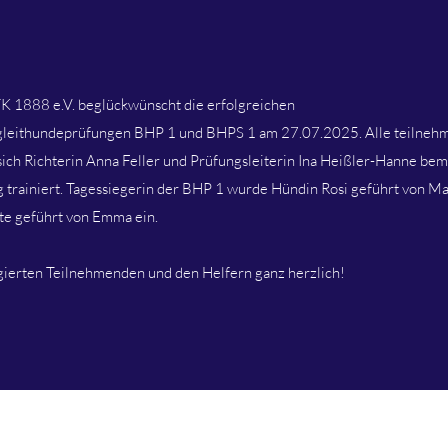
 1888 e.V. beglückwünscht die erfolgreichen
egleithundeprüfungen BHP 1 und BHPS 1 am 27.07.2025. Alle teilneh
sich Richterin Anna Feller und Prüfungsleiterin Ina Heißler-Hanne bem
 trainiert. Tagessiegerin der BHP 1 wurde Hündin Rosi geführt von M
te geführt von Emma ein.
agierten Teilnehmenden und den Helfern ganz herzlich!