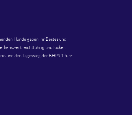
menden Hunde gaben ihr Bestes und
erkenswert leichtführig und locker.
ario und den Tagessieg der BHPS 1 fuhr