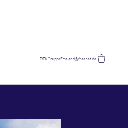
DTKGruppeEmsland@freenet.de