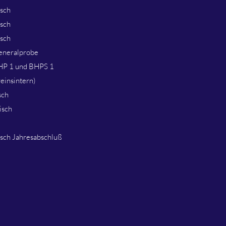
isch
isch
isch
eneralprobe
HP 1 und BHPS 1
einsintern)
sch
isch
sch Jahresabschluß