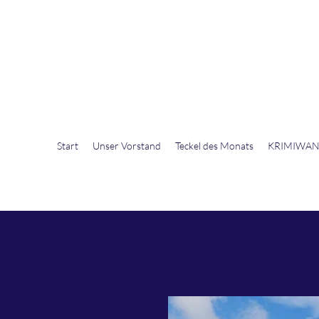
DTK Gruppe Nordhorn - Emsland e.V.
Start
Unser Vorstand
Teckel des Monats
KRIMIWA