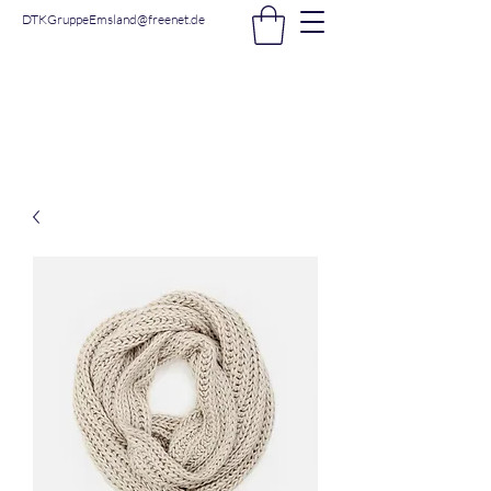
DTKGruppeEmsland@freenet.de
DTK Gruppe Nordhorn -
Emsland e.V.