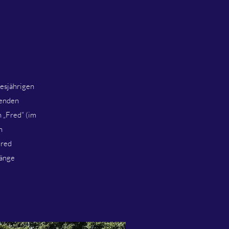
iesjährigen
denden
 „Fred“ (im
n
Fred
länge