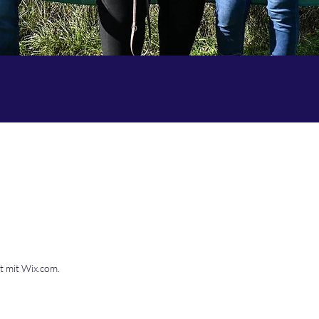
msland e.V.
Kontakt
DTKGruppeEmsland@freenet.de
t mit Wix.com.