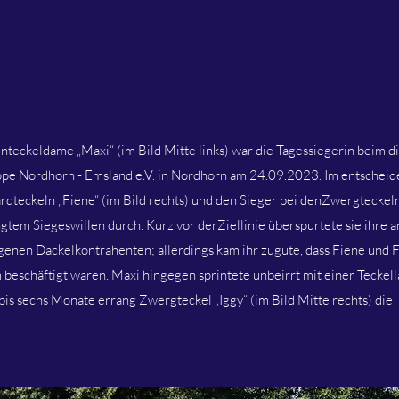
nteckeldame „Maxi“ (im Bild Mitte links) war die Tagessiegerin beim d
e Nordhorn - Emsland e.V. in Nordhorn am 24.09.2023. Im entschei
ardteckeln „Fiene“ (im Bild rechts) und den Sieger bei denZwergteckeln
ngtem Siegeswillen durch. Kurz vor derZiellinie überspurtete sie ihre a
enen Dackelkontrahenten; allerdings kam ihr zugute, dass Fiene und 
 beschäftigt waren. Maxi hingegen sprintete unbeirrt mit einer Teckel
 bis sechs Monate errang Zwergteckel „Iggy“ (im Bild Mitte rechts) die