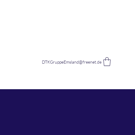
DTKGruppeEmsland@freenet.de