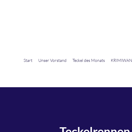
DTK Gruppe Nordhorn - Emsland e.V.
Start
Unser Vorstand
Teckel des Monats
KRIMIWA
Teckelrennen