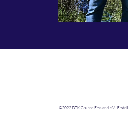
DTK Gruppe Nordhorn - E
©2022 DTK Gruppe Emsland e.V.. Erstell